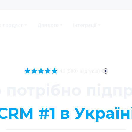
о продукт
Для кого
Інтеграції
4.9 (500+ відгуків)
о потрібно підп
CRM #1 в Україн