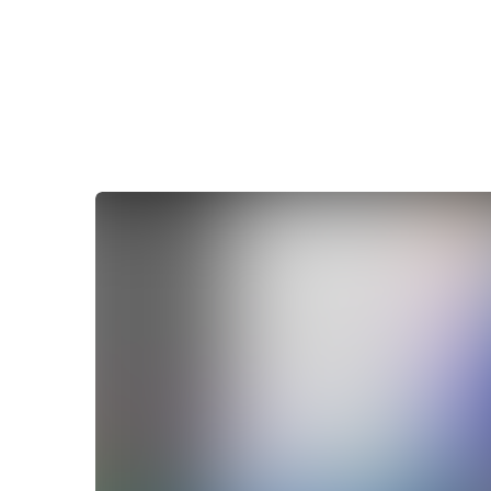
Збирайте ліди та замовленн
Збільшуйте продажі з
keyCRM 