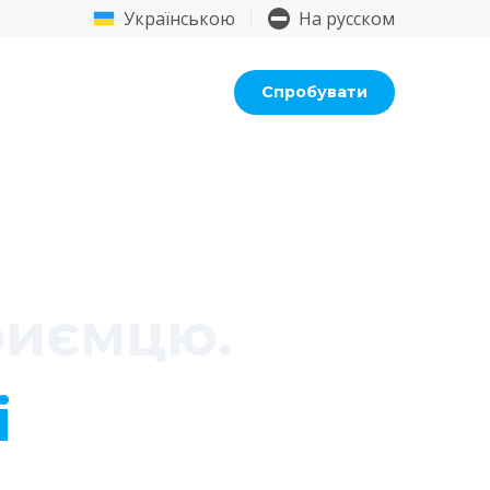
Українською
На русском
Вхід
Спробувати
риємцю.
і