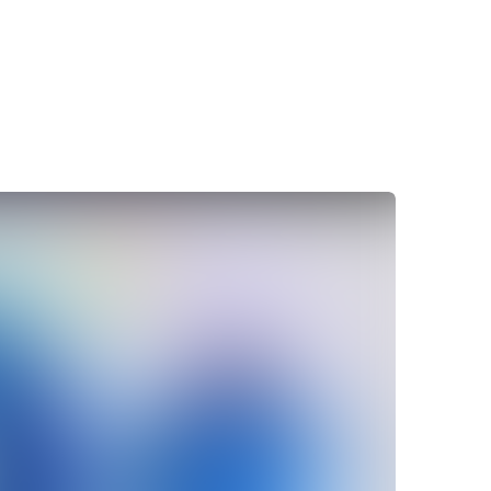
енджери, Instagram, TikTok.
 модулю для торгівлі.
бізнесу.