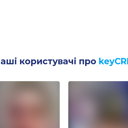
аші користувачі про
keyC