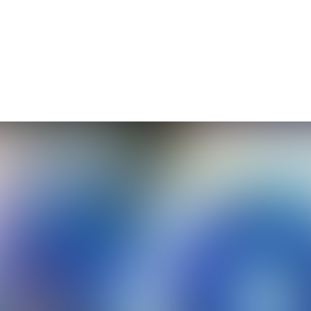
я з усіх каналів: сайти, маркетплейси, мес
а допомогою воронок, вбудованих чатів та
– проста для користувача, незамінна для 