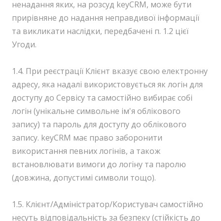
ненадання яких, на розсуд keyCRM, може бути
прирівняне до надання неправдивої інформації
та викликати наслідки, передбачені п. 1.2 цієї
Угоди.
1.4. При реєстрації Клієнт вказує свою електронну
адресу, яка надалі використовується як логін для
доступу до Сервісу та самостійно вибирає собі
логін (унікальне символьне ім'я облікового
запису) та пароль для доступу до облікового
запису. keyCRM має право заборонити
використання певних логінів, а також
встановлювати вимоги до логіну та паролю
(довжина, допустимі символи тощо).
1.5. Клієнт/Адміністратор/Користувач самостійно
несуть відповідальність за безпеку (стійкість до