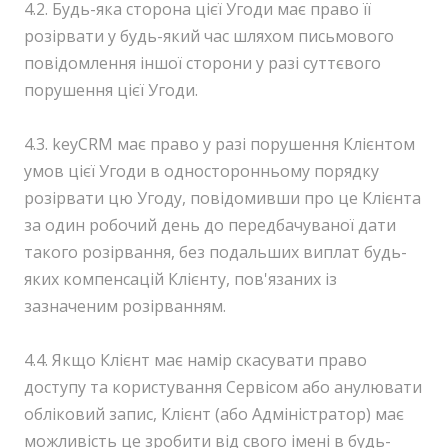
4.2. Будь-яка сторона цієї Угоди має право її
розірвати у будь-який час шляхом письмового
повідомлення іншої сторони у разі суттєвого
порушення цієї Угоди.
4.3. keyCRM має право у разі порушення Клієнтом
умов цієї Угоди в односторонньому порядку
розірвати цю Угоду, повідомивши про це Клієнта
за один робочий день до передбачуваної дати
такого розірвання, без подальших виплат будь-
яких компенсацій Клієнту, пов'язаних із
зазначеним розірванням.
4.4. Якщо Клієнт має намір скасувати право
доступу та користування Сервісом або анулювати
обліковий запис, Клієнт (або Адміністратор) має
можливість це зробити від свого імені в будь-