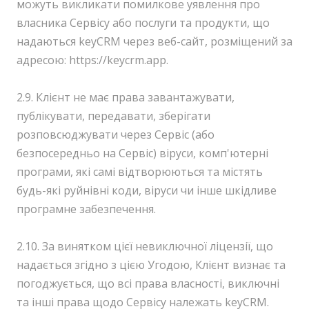
можуть викликати помилкове уявлення про
власника Сервісу або послуги та продукти, що
надаються keyCRM через веб-сайт, розміщений за
адресою: https://keycrm.app.
2.9. Клієнт не має права завантажувати,
публікувати, передавати, зберігати
розповсюджувати через Сервіс (або
безпосередньо на Сервіс) віруси, комп'ютерні
програми, які самі відтворюються та містять
будь-які руйнівні коди, віруси чи інше шкідливе
програмне забезпечення.
2.10. За винятком цієї невиключної ліцензії, що
надається згідно з цією Угодою, Клієнт визнає та
погоджується, що всі права власності, виключні
та інші права щодо Сервісу належать keyCRM.