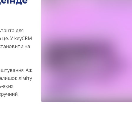
деінде
ьтанта для
 це. У keyCRM
встановити на
лаштування. Аж
залишок ліміту
ь-яких
зручний.