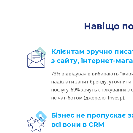
Навіщо п
Клієнтам зручно писа
з сайту, інтернет-маг
73% відвідувачів вибирають "живи
надіслати запит бренду, уточнити
послугу. 69% хочуть спілкування 
не чат-ботом (джерело: Invesp).
Бізнес не пропускає з
всі вони в CRM