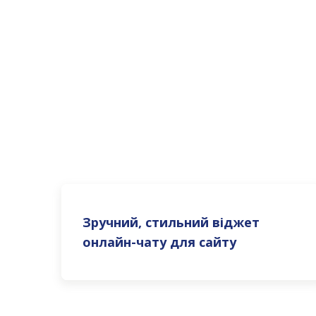
●
Швидко додайте віджет "живого" чату
●
Спілкуйтеся з клієнтами, не виходячи з
●
Обробляйте запити: воронки, замовленн
Зручний, стильний віджет
онлайн-чату для сайту