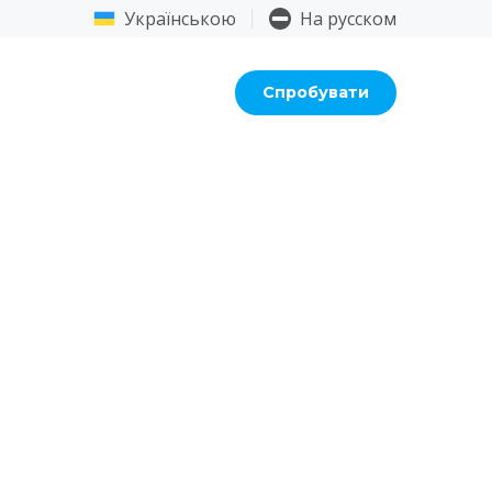
Українською
На русском
Вхід
Спробувати