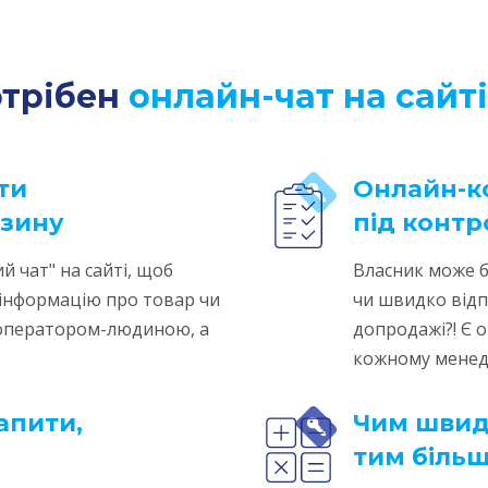
отрібен
онлайн-чат на сайті
ти
Онлайн-к
азину
під конт
й чат" на сайті, щоб
Власник може б
 інформацію про товар чи
чи швидко відп
з оператором-людиною, а
допродажі?! Є о
кожному менедж
апити,
Чим швид
тим біль