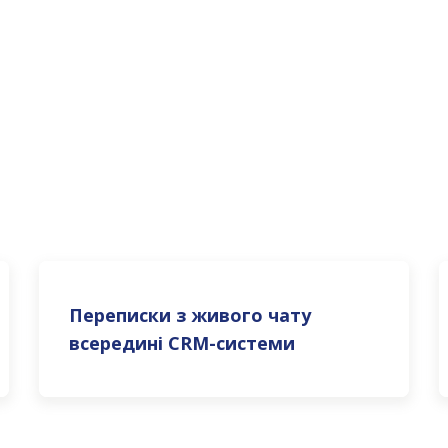
 CRM
я в 1 клік
Переписки з живого чату
всередині CRM-системи