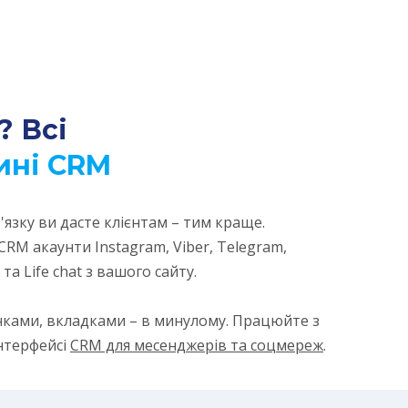
? Всі
ині CRM
'язку ви дасте клієнтам – тим краще.
RM акаунти Instagram, Viber, Telegram,
та Life chat з вашого сайту.
нками, вкладками – в минулому. Працюйте з
інтерфейсі
CRM для месенджерів та соцмереж
.