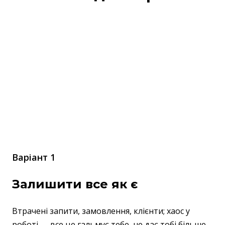
Варіант 1
Залишити все як є
Втрачені запити, замовлення, клієнти; хаос у
роботі — все це гальмує тебе, не дає тобі більше