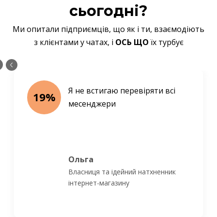
сьогодні?
Ми опитали підприємців, що як і ти, взаємодіють
з клієнтами у чатах, і
ОСЬ ЩО
їх турбує
Я не встигаю перевіряти всі 
19%
месенджери
Ольга
Власниця та ідейний натхненник
інтернет-магазину