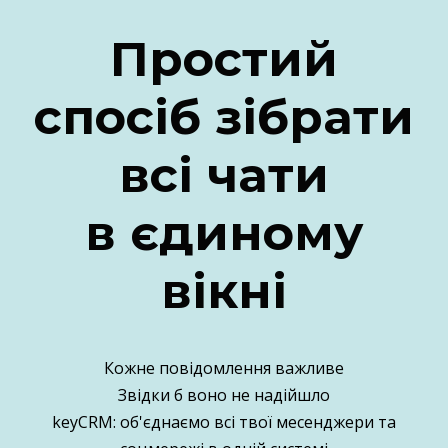
Простий
спосіб зібрати
всі чати
в єдиному
вікні
Кожне повідомлення важливе
Звідки б воно не надійшло
keyCRM: об'єднаємо всі твої месенджери та