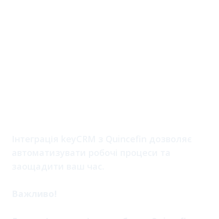
СRM для Quincefin
Інтеграція keyCRM з Quincefin дозволяє
автоматизувати робочі процеси та
заощадити ваш час.
Важливо!